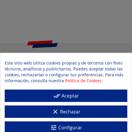
Este sitio web utiliza cookies propias y de terceros con fines
INFORMACIÓN DE LA TIENDA
técnicos, analíticos y publicitarios. Puedes aceptar todas las
cookies, rechazarlas o configurar tus preferencias. Para más

PRODUCTOS
información, consulta nuestra
Política de Cookies
.

NUESTRA EMPRESA
done_all
Aceptar

TEXTOS LEGALES
clear
Rechazar
tune
Configurar