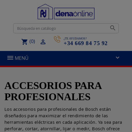

¿TE AYUDAMOS?
(0)
shopping_cart

+34 669 84 75 92

MENÚ
ACCESORIOS PARA
PROFESIONALES
Los accesorios para profesionales de Bosch están
diseñados para maximizar el rendimiento de las
herramientas eléctricas en cada aplicación. Ya sea para
perforar, cortar, atornillar, lijar o medir, Bosch ofrece